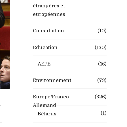
étrangères et
européennes
Consultation
(10)
Education
(130)
AEFE
(16)
Environnement
(73)
Europe/Franco-
(326)
t
Allemand
(1)
Bélarus