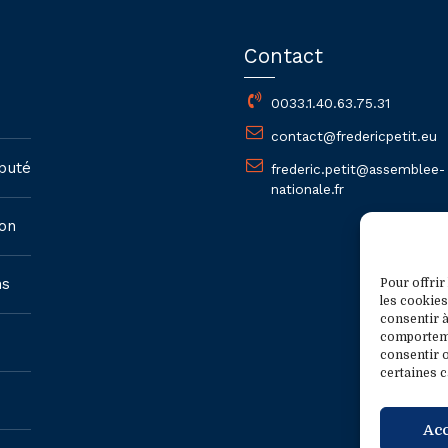
Contact
0033.1.40.63.75.31
contact@fredericpetit.eu
puté
frederic.petit@assemblee-
nationale.fr
on
ns
Pour offrir
les cookies
consentir à
comportemen
consentir o
certaines c
Ac