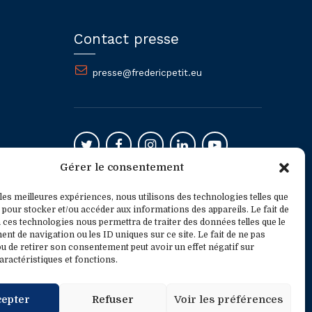
Contact presse
presse@fredericpetit.eu
Gérer le consentement
Mentions légales
 les meilleures expériences, nous utilisons des technologies telles que
 pour stocker et/ou accéder aux informations des appareils. Le fait de
 ces technologies nous permettra de traiter des données telles que le
t de navigation ou les ID uniques sur ce site. Le fait de ne pas
u de retirer son consentement peut avoir un effet négatif sur
aractéristiques et fonctions.
cepter
Refuser
Voir les préférences