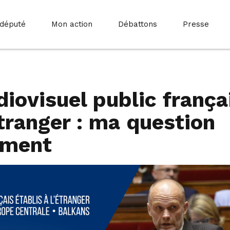
 député
Mon action
Débattons
Presse
diovisuel public frança
étranger : ma question
ement