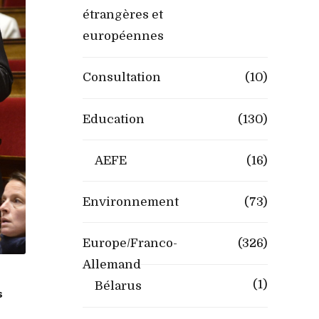
étrangères et
européennes
Consultation
(10)
Education
(130)
AEFE
(16)
Environnement
(73)
Europe/Franco-
(326)
Allemand
(1)
Bélarus
s