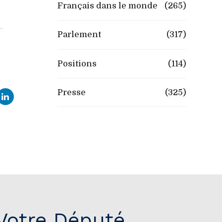
Français dans le monde
(265)
Parlement
(317)
Positions
(114)
Presse
(325)
Votre Député