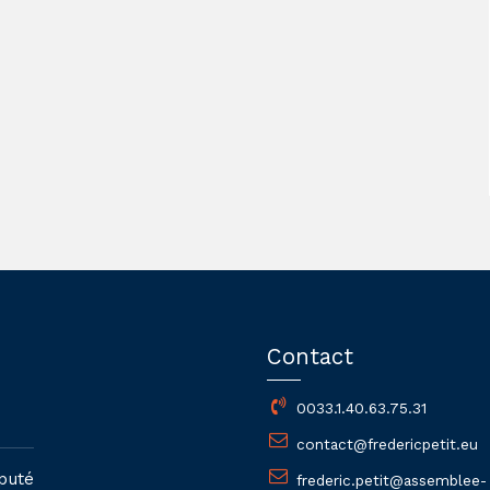
Contact
0033.1.40.63.75.31
contact@fredericpetit.eu
puté
frederic.petit@assemblee-