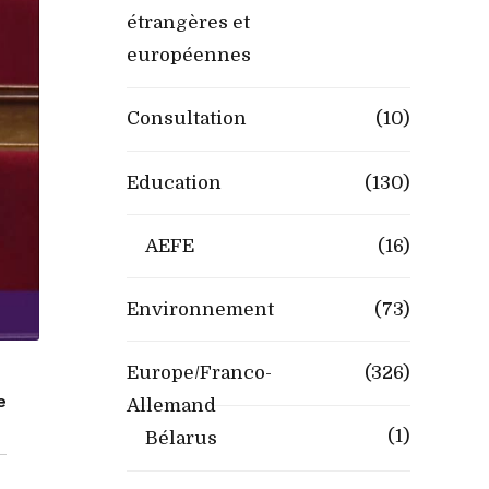
étrangères et
européennes
Consultation
(10)
Education
(130)
AEFE
(16)
Environnement
(73)
Europe/Franco-
(326)
e
Allemand
(1)
Bélarus