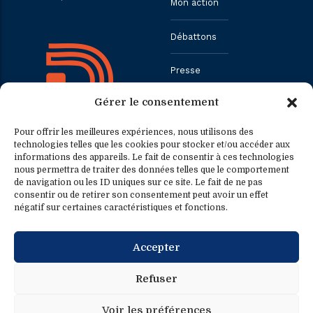
Mon action
Débattons
Presse
Gérer le consentement
Contact
Pour offrir les meilleures expériences, nous utilisons des
technologies telles que les cookies pour stocker et/ou accéder aux
informations des appareils. Le fait de consentir à ces technologies
Contact
Contact presse
nous permettra de traiter des données telles que le comportement
de navigation ou les ID uniques sur ce site. Le fait de ne pas
consentir ou de retirer son consentement peut avoir un effet
0033.1.40.63.75.31
presse@fredericpetit.eu
négatif sur certaines caractéristiques et fonctions.
contact@fredericpetit.eu
Accepter
frederic.petit@assemblee-
nationale.fr
Refuser
Voir les préférences