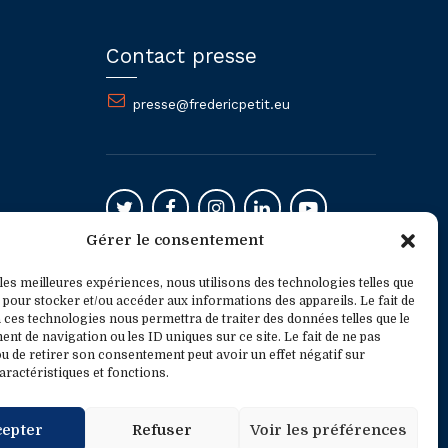
Contact presse
presse@fredericpetit.eu
Gérer le consentement
Mentions légales
 les meilleures expériences, nous utilisons des technologies telles que
 pour stocker et/ou accéder aux informations des appareils. Le fait de
 ces technologies nous permettra de traiter des données telles que le
t de navigation ou les ID uniques sur ce site. Le fait de ne pas
u de retirer son consentement peut avoir un effet négatif sur
aractéristiques et fonctions.
cepter
Refuser
Voir les préférences