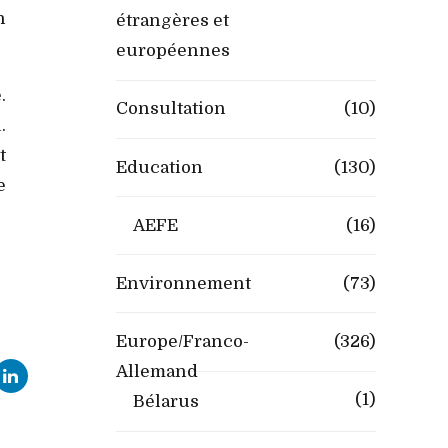
n
étrangères et
européennes
.
Consultation
(10)
.
t
Education
(130)
e
AEFE
(16)
Environnement
(73)
Europe/Franco-
(326)
Allemand
(1)
Bélarus