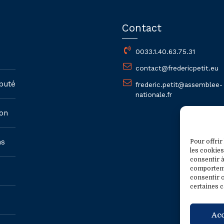
Contact
0033.1.40.63.75.31
contact@fredericpetit.eu
puté
frederic.petit@assemblee-
nationale.fr
on
ns
Pour offrir
les cookies
consentir à
comportemen
consentir o
certaines c
Ac