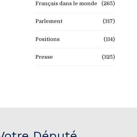
Français dans le monde
(265)
Parlement
(317)
Positions
(114)
Presse
(325)
Votre Député