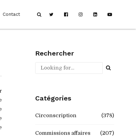
Contact
Rechercher
r
Catégories
e
e
Circonscription
(378)
e
e
Commissions affaires
(207)