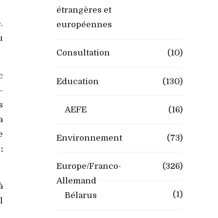
étrangères et
.
européennes
u
Consultation
(10)
c
Education
(130)
–
s
AEFE
(16)
a
e
Environnement
(73)
:
Europe/Franco-
(326)
Allemand
à
(1)
Bélarus
l