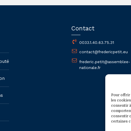
Contact
0033.1.40.63.75.31
contact@fredericpetit.eu
puté
frederic.petit@assemblee-
nationale.fr
on
ns
Pour offrir
les cookies
consentir à
comportemen
consentir o
certaines c