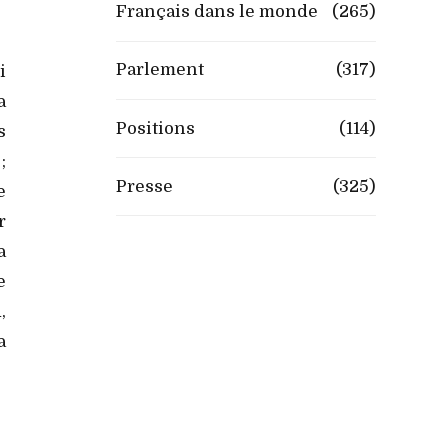
Français dans le monde
(265)
Parlement
(317)
i
a
Positions
(114)
s
;
Presse
(325)
e
r
a
e
,
a