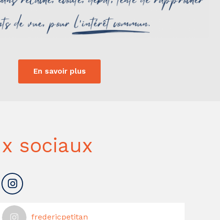
En savoir plus
x sociaux
fredericpetitan