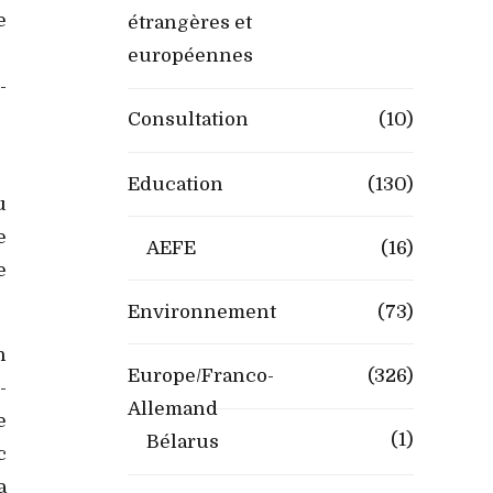
e
étrangères et
européennes
-
Consultation
(10)
Education
(130)
u
e
AEFE
(16)
e
Environnement
(73)
n
Europe/Franco-
(326)
-
Allemand
e
(1)
Bélarus
c
a