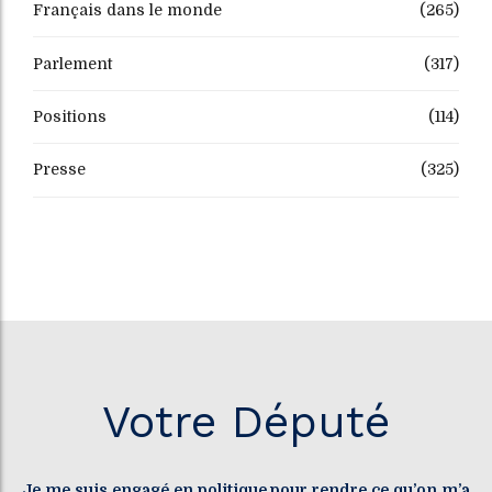
Français dans le monde
(265)
Parlement
(317)
Positions
(114)
Presse
(325)
Votre Député
Je me suis engagé en politique pour rendre ce qu’on m’a