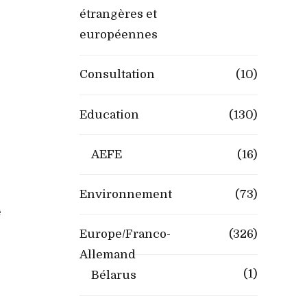
étrangères et
européennes
Consultation
(10)
Education
(130)
AEFE
(16)
Environnement
(73)
e
Europe/Franco-
(326)
Allemand
(1)
Bélarus