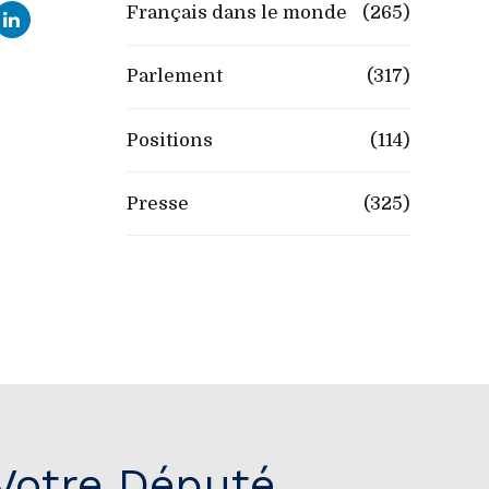
Français dans le monde
(265)
Parlement
(317)
Positions
(114)
Presse
(325)
Votre Député