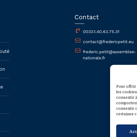
Contact
0033.1.40.63.75.31
contact@fredericpetit.eu
puté
frederic.petit@assemblee-
nationale.fr
on
ns
Pour offrir
les cookies
consentir à
comportemen
consentir o
certaines c
Ac