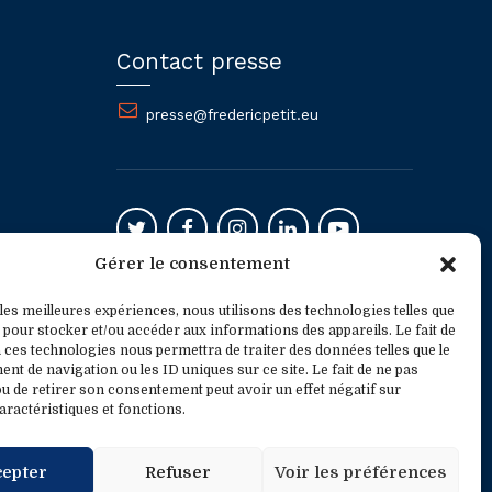
Contact presse
presse@fredericpetit.eu
Gérer le consentement
Mentions légales
 les meilleures expériences, nous utilisons des technologies telles que
 pour stocker et/ou accéder aux informations des appareils. Le fait de
 ces technologies nous permettra de traiter des données telles que le
t de navigation ou les ID uniques sur ce site. Le fait de ne pas
u de retirer son consentement peut avoir un effet négatif sur
aractéristiques et fonctions.
cepter
Refuser
Voir les préférences