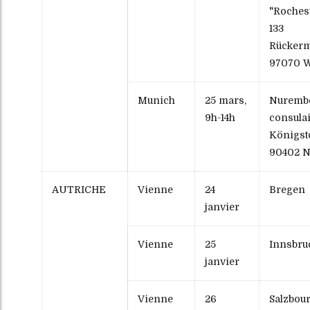
"Roches
133
Rückerm
97070 
Munich
25 mars,
Nurembe
9h-14h
consula
Königst
90402 N
AUTRICHE
Vienne
24
Bregen
janvier
Vienne
25
Innsbru
janvier
Vienne
26
Salzbou