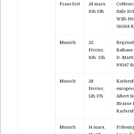
Francfort
24 mars,
Coblence
10h-13h
Salle 103
Willi-Hör
56068 K
Munich
25
Regensb
février,
Rathaus
10h- 15h
D.-Marti
93047 R
Munich
28
Karlsruh
février,
europée
12h-17h
Albert-S
Strasse 
Karlsru
Munich
14 mars,
Fribourg