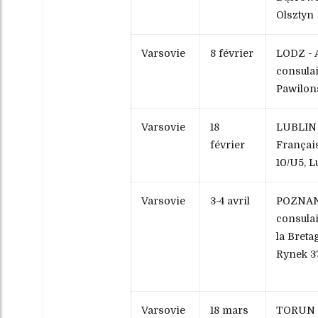
Olsztyn
Varsovie
8 février
LODZ - 
consulair
Pawilon
Varsovie
18
LUBLIN 
février
Français
10/U5, L
Varsovie
3-4 avril
POZNAN
consula
la Breta
Rynek 3
Varsovie
18 mars
TORUN -