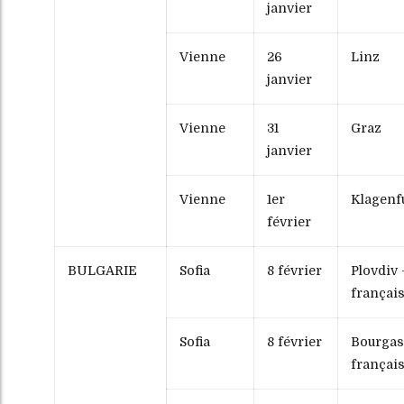
janvier
Vienne
26
Linz
janvier
Vienne
31
Graz
janvier
Vienne
1er
Klagenf
février
BULGARIE
Sofia
8 février
Plovdiv 
françai
Sofia
8 février
Bourgas 
françai