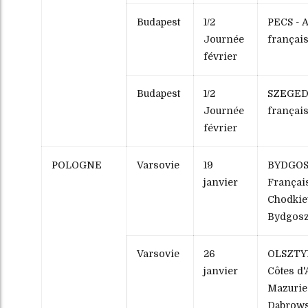
Budapest
1/2
PECS - A
Journée
françai
février
Budapest
1/2
SZEGED 
Journée
françai
février
POLOGNE
Varsovie
19
BYDGOSZ
janvier
Français
Chodkie
Bydgos
Varsovie
26
OLSZTYN
janvier
Côtes d
Mazurie 
Dąbrows