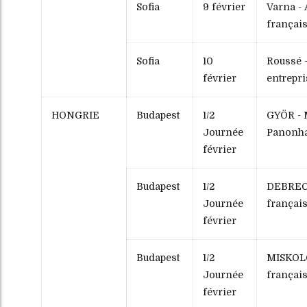
Sofia
9 février
Varna - 
françai
Sofia
10
Roussé -
février
entrepri
HONGRIE
Budapest
1/2
GYÖR - 
Journée
Panonh
février
Budapest
1/2
DEBRECE
Journée
françai
février
Budapest
1/2
MISKOLC
Journée
françai
février