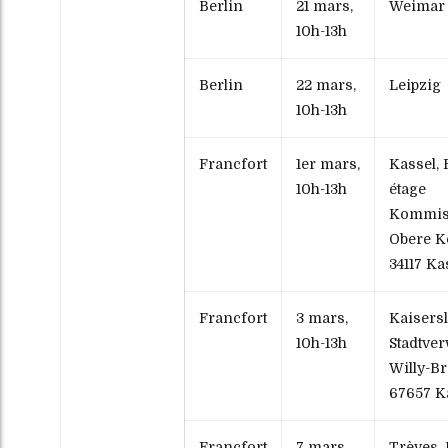
Berlin
21 mars,
Weimar
10h-13h
Berlin
22 mars,
Leipzig
10h-13h
Francfort
1er mars,
Kassel, 
10h-13h
étage
Kommis
Obere K
34117 Ka
Francfort
3 mars,
Kaisersl
10h-13h
Stadtve
Willy-Br
67657 K
Francfort
7 mars,
Trèves,