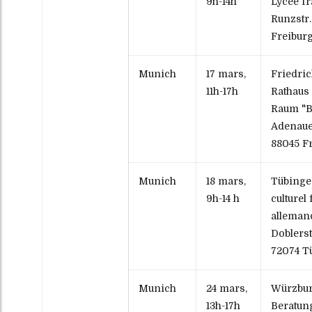
9h-14h
Lycée f
Runzstr.
Freibur
Munich
17 mars,
Friedric
11h-17h
Rathaus
Raum "B
Adenauer
88045 F
Munich
18 mars,
Tübingen
9h-14 h
culturel
alleman
Doblerst
72074 T
Munich
24 mars,
Würzbur
13h-17h
Beratun