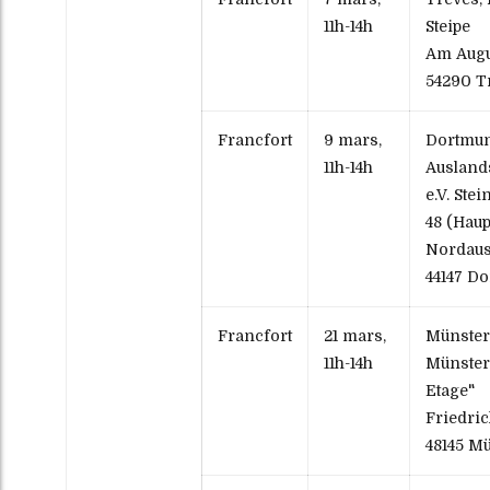
11h-14h
Steipe
Am Augu
54290 T
Francfort
9 mars,
Dortmun
11h-14h
Auslands
e.V. Ste
48 (Hau
Nordau
44147 D
Francfort
21 mars,
Münste
11h-14h
Münster 
Etage"
Friedric
48145 M