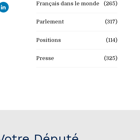
Français dans le monde
(265)
Parlement
(317)
Positions
(114)
Presse
(325)
Votre Député