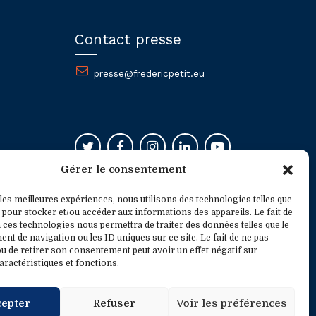
Contact presse
presse@fredericpetit.eu
Gérer le consentement
Mentions légales
 les meilleures expériences, nous utilisons des technologies telles que
 pour stocker et/ou accéder aux informations des appareils. Le fait de
 ces technologies nous permettra de traiter des données telles que le
t de navigation ou les ID uniques sur ce site. Le fait de ne pas
u de retirer son consentement peut avoir un effet négatif sur
aractéristiques et fonctions.
cepter
Refuser
Voir les préférences