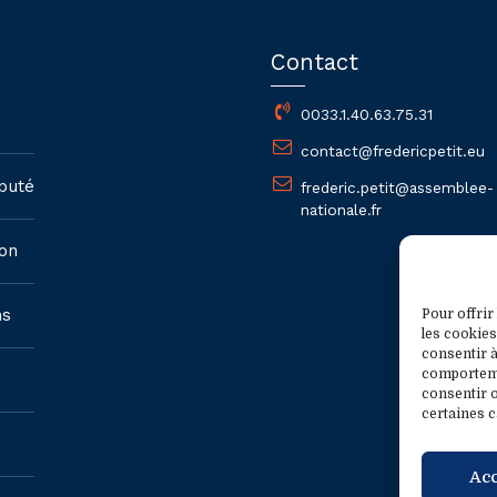
Contact
0033.1.40.63.75.31
contact@fredericpetit.eu
puté
frederic.petit@assemblee-
nationale.fr
on
ns
Pour offrir
les cookies
consentir à
comportemen
consentir o
certaines c
Ac