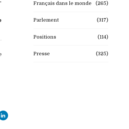
.
Français dans le monde
(265)
e
Parlement
(317)
Positions
(114)
Presse
(325)
e