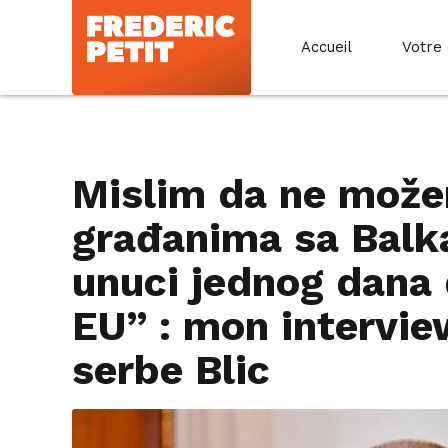
Accueil
Votre
Mislim da ne mož
građanima sa Balk
unuci jednog dana 
EU” : mon intervie
serbe Blic