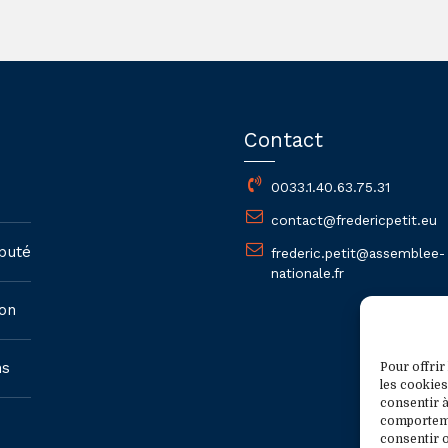
Contact
0033.1.40.63.75.31
contact@fredericpetit.eu
puté
frederic.petit@assemblee-
nationale.fr
on
ns
Pour offrir
les cookies
consentir à
comportemen
consentir o