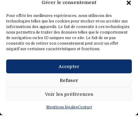
Gérer le consentement
Contact
Pour offrir les meilleures expériences, nous utilisons des
technologies telles que les cookies pour stocker et/ou accéder aux
informations des appareils. Le fait de consentir à ces technologies
Contact
Contact presse
nous permettra de traiter des données telles que le comportement
de navigation ou les ID uniques sur ce site. Le fait de ne pas
consentir ou de retirer son consentement peut avoir un effet
0033.1.40.63.75.31
presse@fredericpetit.eu
négatif sur certaines caractéristiques et fonctions.
contact@fredericpetit.eu
Accepter
frederic.petit@assemblee-
nationale.fr
Refuser
Voir les préférences
Mentions légales
Contact
Mentions légales