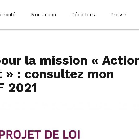
 député
Mon action
Débattons
Presse
our la mission « Actio
t » : consultez mon
F 2021