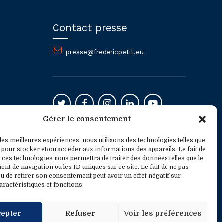
Contact presse
presse@fredericpetit.eu
Gérer le consentement
Mentions légales
 les meilleures expériences, nous utilisons des technologies telles que
 pour stocker et/ou accéder aux informations des appareils. Le fait de
 ces technologies nous permettra de traiter des données telles que le
t de navigation ou les ID uniques sur ce site. Le fait de ne pas
u de retirer son consentement peut avoir un effet négatif sur
aractéristiques et fonctions.
cepter
Refuser
Voir les préférences