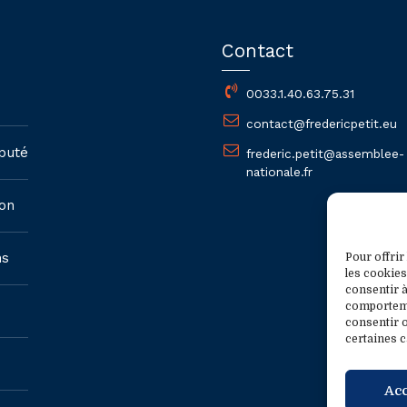
Contact
0033.1.40.63.75.31
contact@fredericpetit.eu
puté
frederic.petit@assemblee-
nationale.fr
on
ns
Pour offrir
les cookies
consentir à
comportemen
consentir o
certaines c
Ac