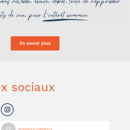
En savoir plus
x sociaux
fredericpetitan