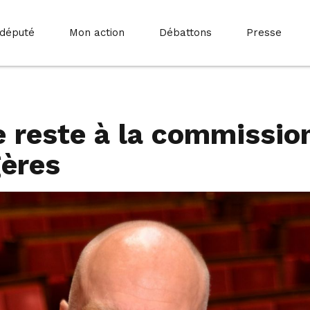
 député
Mon action
Débattons
Presse
je reste à la commissio
gères