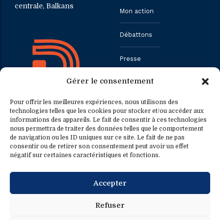
centrale, Balkans
Mon action
Débattons
Presse
Gérer le consentement
Contact
Pour offrir les meilleures expériences, nous utilisons des
technologies telles que les cookies pour stocker et/ou accéder aux
informations des appareils. Le fait de consentir à ces technologies
Contact
Contact presse
nous permettra de traiter des données telles que le comportement
de navigation ou les ID uniques sur ce site. Le fait de ne pas
consentir ou de retirer son consentement peut avoir un effet
0033.1.40.63.75.31
presse@fredericpetit.eu
négatif sur certaines caractéristiques et fonctions.
contact@fredericpetit.eu
Accepter
frederic.petit@assemblee-
nationale.fr
Refuser