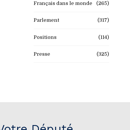
Français dans le monde
(265)
Parlement
(317)
Positions
(114)
Presse
(325)
Votre Député