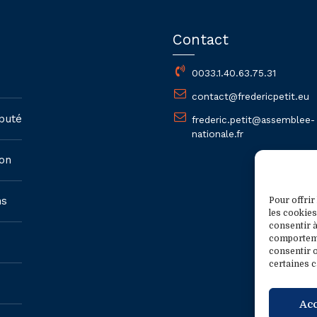
Contact
0033.1.40.63.75.31
contact@fredericpetit.eu
puté
frederic.petit@assemblee-
nationale.fr
on
ns
Pour offrir
les cookies
consentir à
comportemen
consentir o
certaines c
Ac