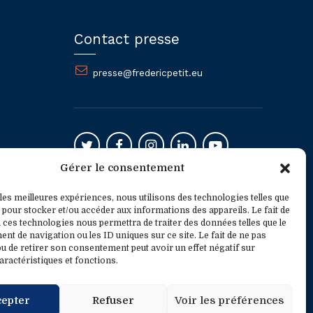
Contact presse
presse@fredericpetit.eu
Gérer le consentement
Mentions légales
 les meilleures expériences, nous utilisons des technologies telles que
 pour stocker et/ou accéder aux informations des appareils. Le fait de
 ces technologies nous permettra de traiter des données telles que le
t de navigation ou les ID uniques sur ce site. Le fait de ne pas
u de retirer son consentement peut avoir un effet négatif sur
aractéristiques et fonctions.
cepter
Refuser
Voir les préférences