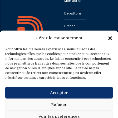
Mon action
Débattons
Presse
Gérer le consentement
Contact
Pour offrir les meilleures expériences, nous utilisons des
technologies telles que les cookies pour stocker et/ou accéder aux
informations des appareils. Le fait de consentir à ces technologies
Contact
Contact presse
nous permettra de traiter des données telles que le comportement
de navigation ou les ID uniques sur ce site. Le fait de ne pas
consentir ou de retirer son consentement peut avoir un effet
0033.1.40.63.75.31
presse@fredericpetit.eu
négatif sur certaines caractéristiques et fonctions.
contact@fredericpetit.eu
Accepter
frederic.petit@assemblee-
nationale.fr
Refuser
Voir les préférences