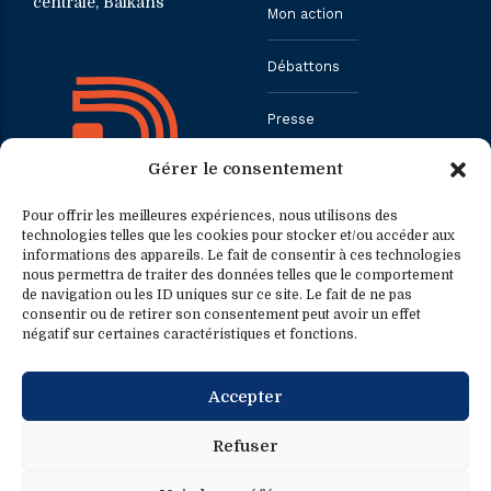
centrale, Balkans
Mon action
Débattons
Presse
Gérer le consentement
Contact
Pour offrir les meilleures expériences, nous utilisons des
technologies telles que les cookies pour stocker et/ou accéder aux
informations des appareils. Le fait de consentir à ces technologies
Contact
Contact presse
nous permettra de traiter des données telles que le comportement
de navigation ou les ID uniques sur ce site. Le fait de ne pas
consentir ou de retirer son consentement peut avoir un effet
0033.1.40.63.75.31
presse@fredericpetit.eu
négatif sur certaines caractéristiques et fonctions.
contact@fredericpetit.eu
Accepter
frederic.petit@assemblee-
nationale.fr
Refuser