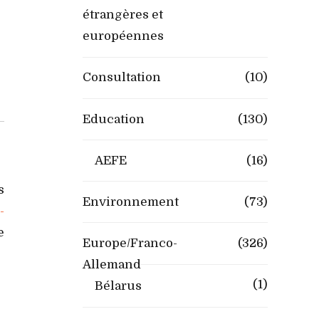
étrangères et
européennes
Consultation
(10)
Education
(130)
AEFE
(16)
s
Environnement
(73)
-
e
Europe/Franco-
(326)
Allemand
(1)
Bélarus