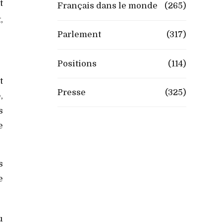
t
Français dans le monde
(265)
,
Parlement
(317)
Positions
(114)
t
Presse
(325)
,
s
e
s
e
u