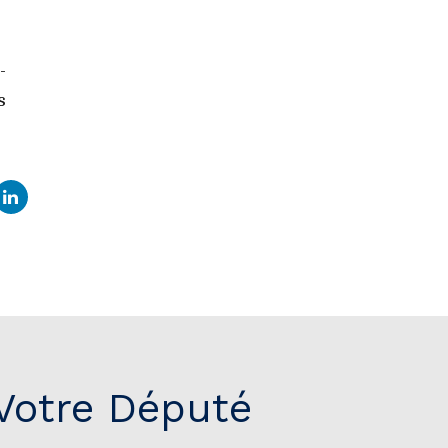
-
s
Votre Député