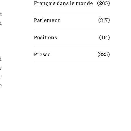
Français dans le monde
(265)
t
Parlement
(317)
n
Positions
(114)
Presse
(325)
i
e
e
e