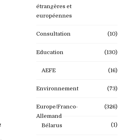
étrangères et
européennes
Consultation
(10)
Education
(130)
AEFE
(16)
Environnement
(73)
Europe/Franco-
(326)
Allemand
z
(1)
Bélarus