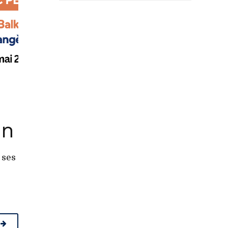
in
 ses