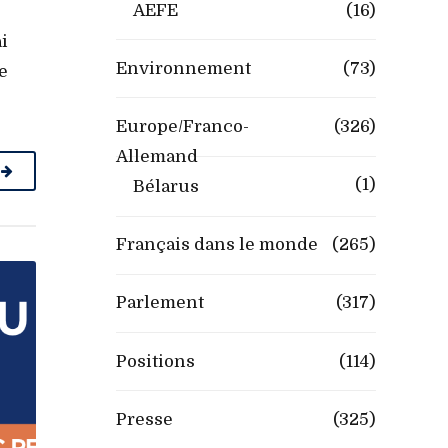
AEFE
(16)
i
Environnement
(73)
e
Europe/Franco-
(326)
Allemand
(1)
Bélarus
Français dans le monde
(265)
Parlement
(317)
Positions
(114)
Presse
(325)