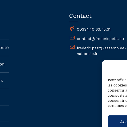
Contact
0033.1.40.63.75.31
contact@fredericpetit.eu
puté
frederic.petit@assemblee-
nationale.fr
on
ns
Pour offrir
les cookies
consentir à
comportemen
consentir o
certaines c
Ac