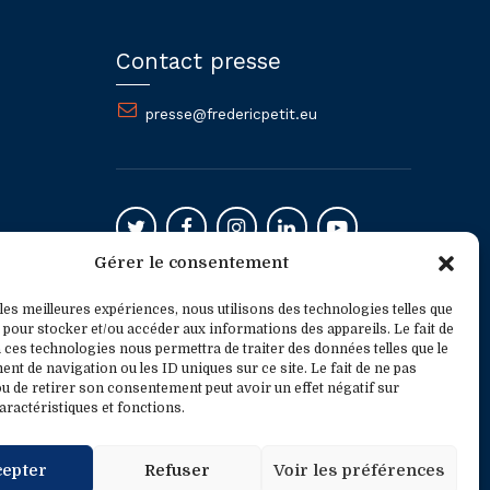
Contact presse
presse@fredericpetit.eu
Gérer le consentement
Mentions légales
 les meilleures expériences, nous utilisons des technologies telles que
 pour stocker et/ou accéder aux informations des appareils. Le fait de
 ces technologies nous permettra de traiter des données telles que le
t de navigation ou les ID uniques sur ce site. Le fait de ne pas
u de retirer son consentement peut avoir un effet négatif sur
aractéristiques et fonctions.
cepter
Refuser
Voir les préférences