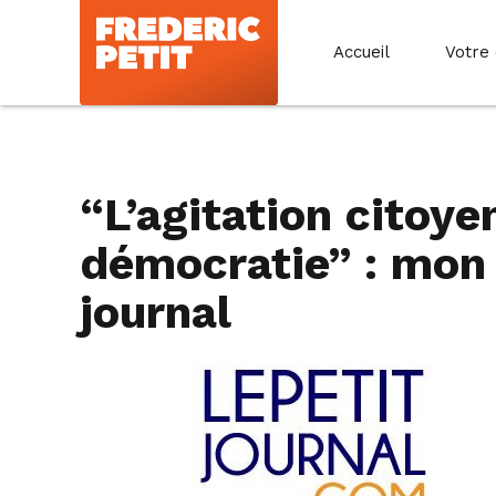
Accueil
Votre
“L’agitation citoye
démocratie” : mon 
journal